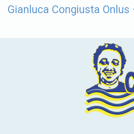
Vai
Gianluca Congiusta Onlus
al
contenuto