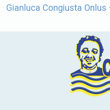
Vai
Gianluca Congiusta Onlus
al
contenuto