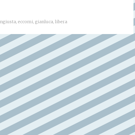
ngiusta
,
eccomi
,
gianluca
,
libera