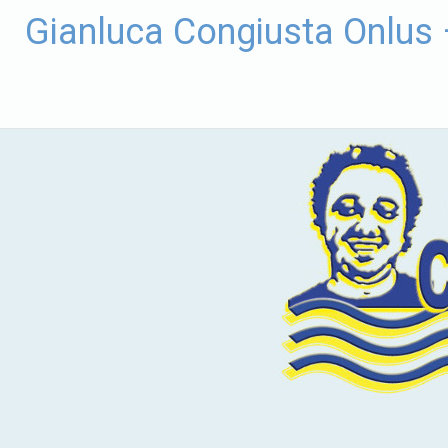
Vai
Gianluca Congiusta Onlus
al
contenuto