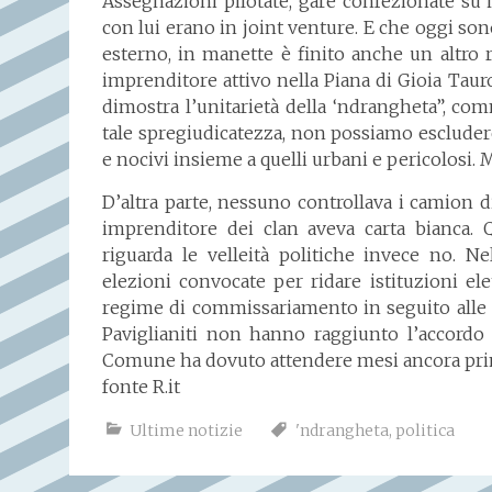
Assegnazioni pilotate, gare confezionate su m
con lui erano in joint venture. E che oggi sono
esterno, in manette è finito anche un altro ra
imprenditore attivo nella Piana di Gioia Tauro
dimostra l’unitarietà della ‘ndrangheta”, com
tale spregiudicatezza, non possiamo escludere i
e nocivi insieme a quelli urbani e pericolosi. 
D’altra parte, nessuno controllava i camion 
imprenditore dei clan aveva carta bianca. 
riguarda le velleità politiche invece no. Ne
elezioni convocate per ridare istituzioni e
regime di commissariamento in seguito alle 
Paviglianiti non hanno raggiunto l’accordo 
Comune ha dovuto attendere mesi ancora prima
fonte R.it
Ultime notizie
'ndrangheta
,
politica