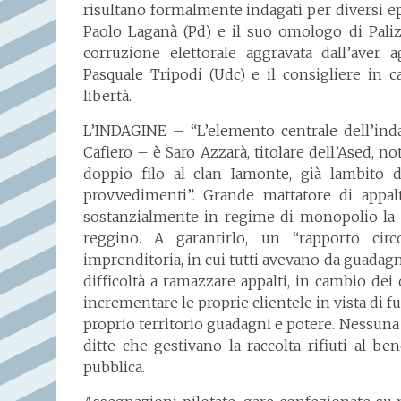
risultano formalmente indagati per diversi ep
Paolo Laganà (Pd) e il suo omologo di Paliz
corruzione elettorale aggravata dall’aver 
Pasquale Tripodi (Udc) e il consigliere in c
libertà.
L’INDAGINE – “L’elemento centrale dell’inda
Cafiero – è Saro Azzarà, titolare dell’Ased, no
doppio filo al clan Iamonte, già lambito 
provvedimenti”. Grande mattatore di appalt
sostanzialmente in regime di monopolio la r
reggino. A garantirlo, un “rapporto circ
imprenditoria, in cui tutti avevano da guadag
difficoltà a ramazzare appalti, in cambio dei
incrementare le proprie clientele in vista di fu
proprio territorio guadagni e potere. Nessuna
ditte che gestivano la raccolta rifiuti al 
pubblica.