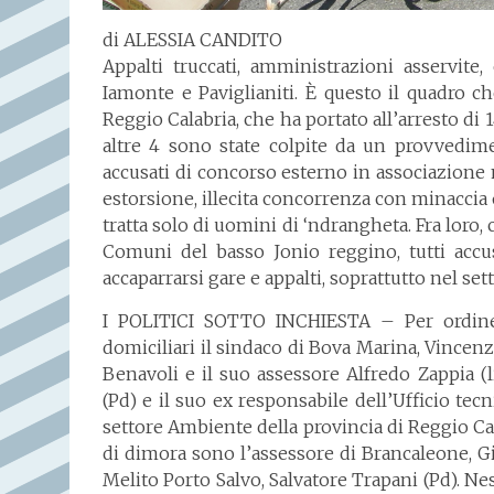
di ALESSIA CANDITO
Appalti truccati, amministrazioni asservit
Iamonte e Paviglianiti. È questo il quadro 
Reggio Calabria, che ha portato all’arresto d
altre 4 sono state colpite da un provvedime
accusati di concorso esterno in associazione ma
estorsione, illecita concorrenza con minaccia 
tratta solo di uomini di ‘ndrangheta. Fra loro,
Comuni del basso Jonio reggino, tutti accus
accaparrarsi gare e appalti, soprattutto nel setto
I POLITICI SOTTO INCHIESTA – Per ordine d
domiciliari il sindaco di Bova Marina, Vincenz
Benavoli e il suo assessore Alfredo Zappia (li
(Pd) e il suo ex responsabile dell’Ufficio tec
settore Ambiente della provincia di Reggio Ca
di dimora sono l’assessore di Brancaleone, Gi
Melito Porto Salvo, Salvatore Trapani (Pd). N