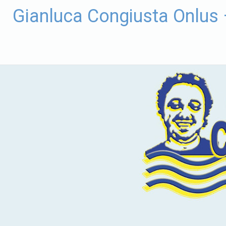
Vai
Gianluca Congiusta Onlus
al
contenuto