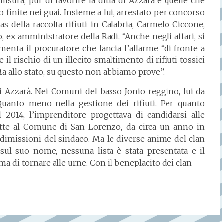
isura, pur di favorire la ditta di Azzarà e quelle che
 finite nei guai. Insieme a lui, arrestato per concorso
s della raccolta rifiuti in Calabria, Carmelo Ciccone,
, ex amministratore della Radi. “Anche negli affari, si
menta il procuratore che lancia l’allarme “di fronte a
l rischio di un illecito smaltimento di rifiuti tossici
Ma allo stato, su questo non abbiamo prove”.
di Azzarà. Nei Comuni del basso Jonio reggino, lui da
Quanto meno nella gestione dei rifiuti. Per quanto
l 2014, l’imprenditore progettava di candidarsi alle
lette al Comune di San Lorenzo, da circa un anno in
dimissioni del sindaco. Ma le diverse anime del clan
sul suo nome, nessuna lista è stata presentata e il
 di tornare alle urne. Con il beneplacito dei clan