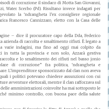
isodi di corruzione il sindaco di Motta San Giovanni,
zi, Water Scerbo (Pd). Risultano invece indagati per
agevolato la ‘ndrangheta l’ex consigliere regionale
arica Francesco Cannizzaro, eletto con la Casa delle
gine – dice il procuratore capo della Dda, Federico
ta azienda di raccolta e smaltimento rifiuti. È legato a
da varie indagini, ma fino ad oggi mai colpito da
i in tutta la provincia e non solo, Azzarà gestiva
accolta e lo smaltimento dei rifiuti nel basso jonio
olare di corruzione” fra politica, ‘ndrangheta e
nare. L’imprenditore sponsorizzato dal clan non aveva
 quali i politici potevano chiedere assunzioni con cui
ture avventure elettorali, mentre il clan rafforzava sul
 delle amministrazioni coinvolte ha mai sottoposto le
benché minimo controllo, con buona pace della salute