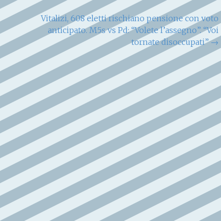
Vitalizi, 608 eletti rischiano pensione con voto
anticipato. M5s vs Pd: “Volete l’assegno”. “Voi
tornate disoccupati”
→