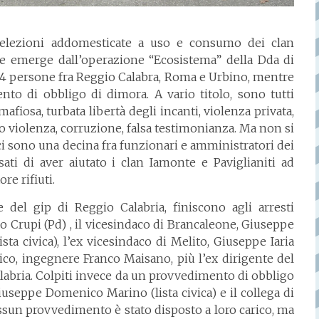
e, elezioni addomesticate a uso e consumo dei clan
che emerge dall’operazione “Ecosistema” della Dda di
i 14 persone fra Reggio Calabra, Roma e Urbino, mentre
nto di obbligo di dimora. A vario titolo, sono tutti
fiosa, turbata libertà degli incanti, violenza privata,
o violenza, corruzione, falsa testimonianza. Ma non si
 ci sono una decina fra funzionari e amministratori dei
ati di aver aiutato i clan Iamonte e Paviglianiti ad
re rifiuti.
el gip di Reggio Calabria, finiscono agli arresti
o Crupi (Pd) , il vicesindaco di Brancaleone, Giuseppe
sta civica), l’ex vicesindaco di Melito, Giuseppe Iaria
nico, ingegnere Franco Maisano, più l’ex dirigente del
labria. Colpiti invece da un provvedimento di obbligo
useppe Domenico Marino (lista civica) e il collega di
essun provvedimento è stato disposto a loro carico, ma