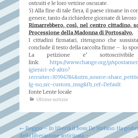
ostruiti e le loro vetrine oscurate.
5) Alla fine di tale fiera, il paese rimane in 
genere, tanto da richiedere giornate di lavoro p
Rimarrebbero, così, nel centro cittadino, s
Processione della Madonna di Portosalvo.
I cittadini firmatari, ritengono che sussi
conclude il testo della raccolta firme – lo sp
La petizione e’ sottoscrivib
link:
https://www.change.org/p/spostamen
igienici-ed-altro?
recruiter=30594784&utm_source=share_pet
lg-no_src-custom_msg&fb_ref=Default
fonte Lente locale
Ultime notizie
Navigazione
←
Reggio – In libertà il boss De Stefano. Ha godu
della liberazione anticipata –