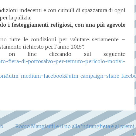
condizioni indecenti e con cumuli di spazzatura di ogni
er la pulizia.
olo i festeggiamenti religiosi, con una più agevole
stano tutte le condizioni per valutare seriamente –
ostamento richiesto per l’anno 2016”.
ile on line cliccando sul seguente
to-fiera-di-portosalvo-per-temuto-pericolo-motivi-
ition&utm_medium=facebook&utm_campaign=share_faceb
to
Rocco Mangiardi e il no alla ‘ndrangheta e ai premi
→