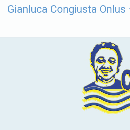
Vai
Gianluca Congiusta Onlus
al
contenuto