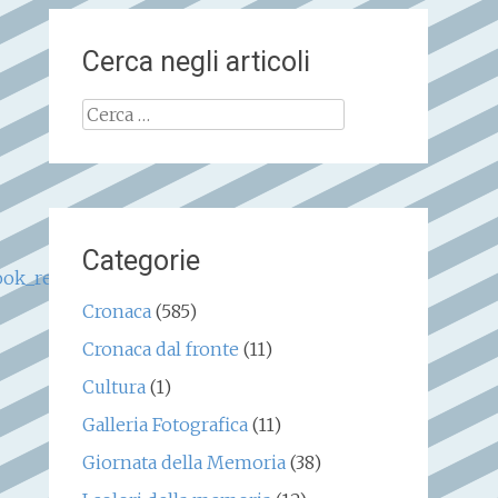
Cerca negli articoli
Ricerca
per:
Categorie
ook_responsive&utm_term=des-
Cronaca
(585)
Cronaca dal fronte
(11)
Cultura
(1)
Galleria Fotografica
(11)
Giornata della Memoria
(38)