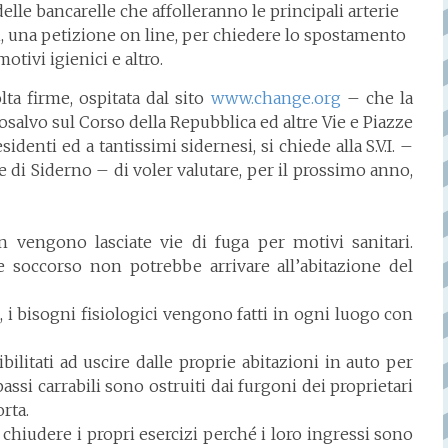
elle bancarelle che affolleranno le principali arterie
i, una petizione on line, per chiedere lo spostamento
otivi igienici e altro.
lta firme, ospitata dal sito
www.change.org
– che la
tosalvo sul Corso della Repubblica ed altre Vie e Piazze
sidenti ed a tantissimi sidernesi, si chiede alla S.V.I. –
 di Siderno – di voler valutare, per il prossimo anno,
 vengono lasciate vie di fuga per motivi sanitari.
 soccorso non potrebbe arrivare all’abitazione del
 i bisogni fisiologici vengono fatti in ogni luogo con
bilitati ad uscire dalle proprie abitazioni in auto per
 passi carrabili sono ostruiti dai furgoni dei proprietari
rta.
 chiudere i propri esercizi perché i loro ingressi sono