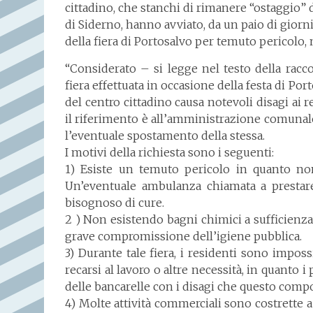
cittadino, che stanchi di rimanere “ostaggio” d
di Siderno, hanno avviato, da un paio di giorn
della fiera di Portosalvo per temuto pericolo, m
“Considerato – si legge nel testo della racco
fiera effettuata in occasione della festa di Por
del centro cittadino causa notevoli disagi ai re
il riferimento è all’amministrazione comunale
l’eventuale spostamento della stessa.
I motivi della richiesta sono i seguenti:
1) Esiste un temuto pericolo in quanto non
Un’eventuale ambulanza chiamata a prestare
bisognoso di cure.
2 ) Non esistendo bagni chimici a sufficienza,
grave compromissione dell’igiene pubblica.
3) Durante tale fiera, i residenti sono impossi
recarsi al lavoro o altre necessità, in quanto i
delle bancarelle con i disagi che questo compo
4) Molte attività commerciali sono costrette a