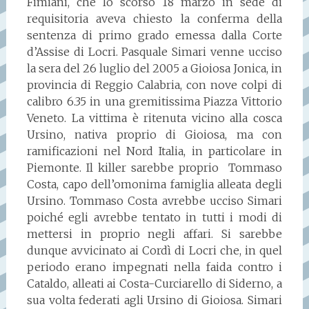
Fimiani, che lo scorso 18 marzo in sede di
requisitoria aveva chiesto la conferma della
sentenza di primo grado emessa dalla Corte
d’Assise di Locri. Pasquale Simari venne ucciso
la sera del 26 luglio del 2005 a Gioiosa Jonica, in
provincia di Reggio Calabria, con nove colpi di
calibro 6.35 in una gremitissima Piazza Vittorio
Veneto. La vittima è ritenuta vicino alla cosca
Ursino, nativa proprio di Gioiosa, ma con
ramificazioni nel Nord Italia, in particolare in
Piemonte. Il killer sarebbe proprio Tommaso
Costa, capo dell’omonima famiglia alleata degli
Ursino. Tommaso Costa avrebbe ucciso Simari
poiché egli avrebbe tentato in tutti i modi di
mettersi in proprio negli affari. Si sarebbe
dunque avvicinato ai Cordì di Locri che, in quel
periodo erano impegnati nella faida contro i
Cataldo, alleati ai Costa-Curciarello di Siderno, a
sua volta federati agli Ursino di Gioiosa. Simari