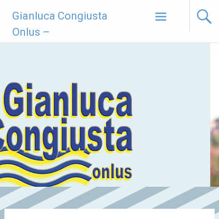
Vai
Gianluca Congiusta
al
contenuto
Onlus –