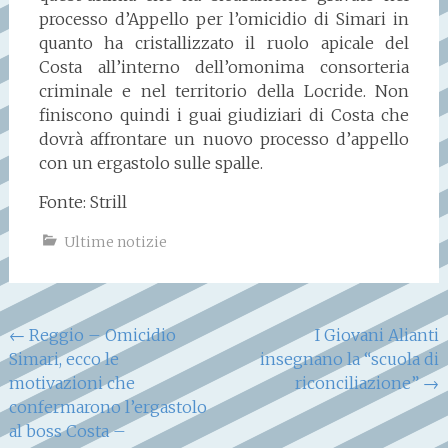
processo d’Appello per l’omicidio di Simari in
quanto ha cristallizzato il ruolo apicale del
Costa all’interno dell’omonima consorteria
criminale e nel territorio della Locride. Non
finiscono quindi i guai giudiziari di Costa che
dovrà affrontare un nuovo processo d’appello
con un ergastolo sulle spalle.
Fonte: Strill
Ultime notizie
Navigazione
←
Reggio – Omicidio
I Giovani Alianti
Simari, ecco le
insegnano la “scuola di
articoli
motivazioni che
riconciliazione”
→
confermarono l’ergastolo
al boss Costa –