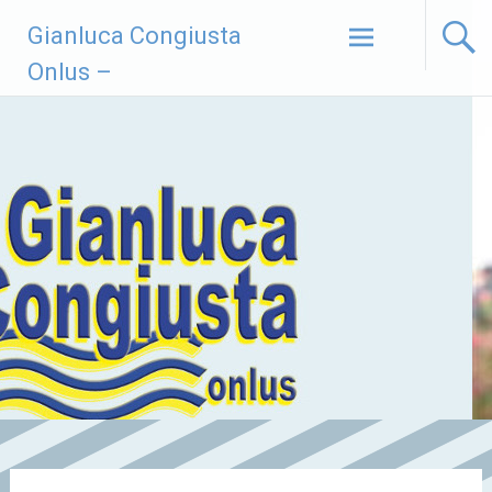
Vai
Gianluca Congiusta
al
contenuto
Onlus –