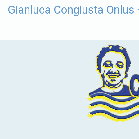
Vai
Gianluca Congiusta Onlus
al
contenuto