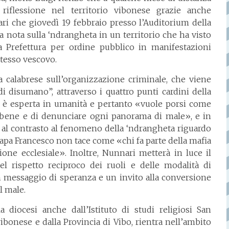
iflessione nel territorio vibonese grazie anche
ari che giovedì 19 febbraio presso l’Auditorium della
la nota sulla ‘ndrangheta in un territorio che ha visto
la Prefettura per ordine pubblico in manifestazioni
stesso vescovo.
a calabrese sull’organizzazione criminale, che viene
i disumano”, attraverso i quattro punti cardini della
a è esperta in umanità e pertanto «vuole porsi come
i bene e di denunciare ogni panorama di male», e in
te al contrasto al fenomeno della ‘ndrangheta riguardo
 papa Francesco non tace come «chi fa parte della mafia
ne ecclesiale». Inoltre, Nunnari metterà in luce il
el rispetto reciproco dei ruoli e delle modalità di
n messaggio di speranza e un invito alla conversione
l male.
 diocesi anche dall’Istituto di studi religiosi San
ibonese e dalla Provincia di Vibo, rientra nell’ambito