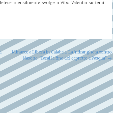
miletese mensilmente svolge a Vibo Valentia su temi
a,
Minacce a Libera in Calabria. La ‘ndrangheta contro
Nasone: “Farai la fine del capretto a Pasqua”
→