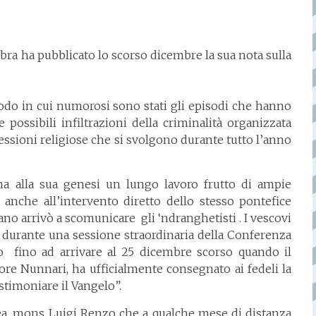
ra ha pubblicato lo scorso dicembre la sua nota sulla
odo in cui numorosi sono stati gli episodi che hanno
 possibili infiltrazioni della criminalità organizzata
cessioni religiose che si svolgono durante tutto l’anno
 alla sua genesi un lungo lavoro frutto di ampie
anche all’intervento diretto dello stesso pontefice
ano arrivò a scomunicare gli ‘ndranghetisti . I vescovi
e durante una sessione straordinaria della Conferenza
so fino ad arrivare al 25 dicembre scorso quando il
tore Nunnari, ha ufficialmente consegnato ai fedeli la
stimoniare il Vangelo”.
ea, mons Luigi Renzo che a qualche mese di distanza