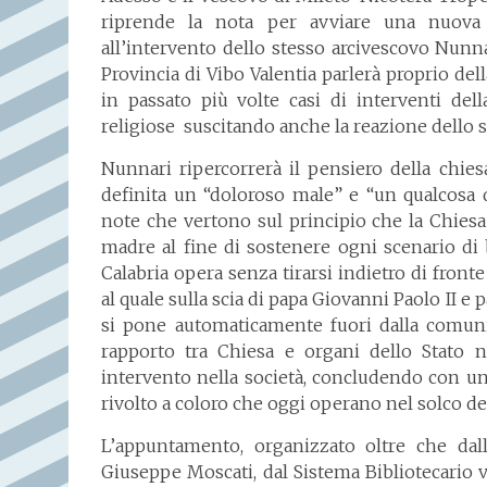
riprende la nota per avviare una nuova r
all’intervento dello stesso arcivescovo Nunn
Provincia di Vibo Valentia parlerà proprio del
in passato più volte casi di interventi del
religiose suscitando anche la reazione dello 
Nunnari ripercorrerà il pensiero della chies
definita un “doloroso male” e “un qualcosa d
note che vertono sul principio che la Chies
madre al fine di sostenere ogni scenario d
Calabria opera senza tirarsi indietro di fron
al quale sulla scia di papa Giovanni Paolo II e
si pone automaticamente fuori dalla comunio
rapporto tra Chiesa e organi dello Stato n
intervento nella società, concludendo con u
rivolto a coloro che oggi operano nel solco de
L’appuntamento, organizzato oltre che dalla
Giuseppe Moscati, dal Sistema Bibliotecario v