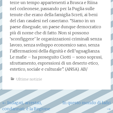
terre un tempo appartenenti a Brusca e Riina
nel corleonese, passando per la Puglia sulle
tenute che erano della famiglia Screti, ai beni
del clan casalesi nel casertano. “Siamo in un
paese diseguale, un paese dunque democratico
più di nome che di fatto. Non si possono
‘sconfiggere’ le organizzazioni criminali senza
lavoro, senza sviluppo economico sano, senza
l’affermazioni della dignità e dell’uguaglianza.
Le mafie – ha proseguito Ciotti – sono soprusi,
sfruttamento, espressioni di un deserto etico,
estetico, sociale e culturale”. (ANSA). AB/
Ultime notizie
Navigazione
←
Indagati, arrestati,
In questo mondo di ladri
condannati: è la Regione
→
articoli