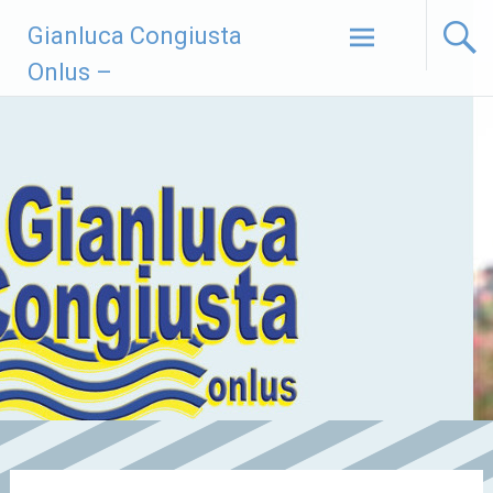
Vai
Gianluca Congiusta
al
contenuto
Onlus –