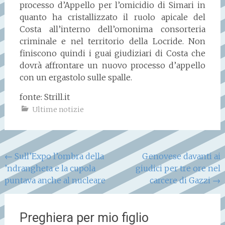
processo d’Appello per l’omicidio di Simari in
quanto ha cristallizzato il ruolo apicale del
Costa all’interno dell’omonima consorteria
criminale e nel territorio della Locride. Non
finiscono quindi i guai giudiziari di Costa che
dovrà affrontare un nuovo processo d’appello
con un ergastolo sulle spalle.
fonte: Strill.it
Ultime notizie
Navigazione
←
Sull’Expo l’ombra della
Genovese davanti ai
’ndrangheta e la cupola
giudici per tre ore nel
articoli
puntava anche al nucleare
carcere di Gazzi
→
Preghiera per mio figlio