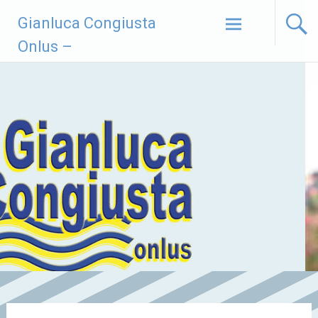
Vai
Gianluca Congiusta
al
contenuto
Onlus –