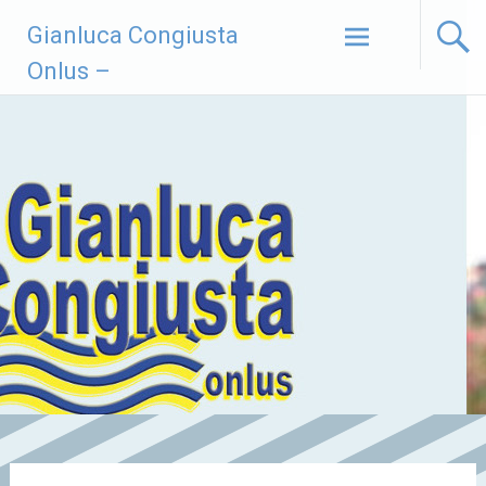
Vai
Gianluca Congiusta
al
contenuto
Onlus –