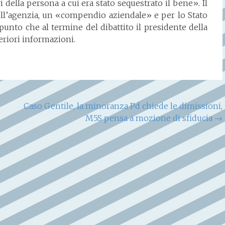
i della persona a cui era stato sequestrato il bene». Il
dell’agenzia, un «compendio aziendale» e per lo Stato
punto che al termine del dibattito il presidente della
riori informazioni.
Caso Gentile, la minoranza Pd chiede le dimissioni,
M5S pensa a mozione di sfiducia
→