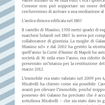
valore stimato di 98 mila euro, c’era l’ipotec
Comune non può sopportare un onere del g
cercheremmo di arrivare a una mediazione al
L’antica dimora edificata nel 1867
Il castello di Miasino, 1.700 metri quadri di su
marchesi Solaroli nel 1867: lo aveva poi comp
collaboratore di giustizia. La moglie di Galas
Miasino srl» e dal 2002 ha gestito la strutt
quell’anno la Corte d’Assise di Napoli ha auto
società di 36 mila euro l’anno, ma ridotto 
presentato un’istanza per la restituzione del
marzo 2012.
L’immobile era stato valutato nel 2009 per 4,
Mirabelli ha chiesto come sia possibile. Ca
avanti per rilevare l’immobile, perché troppo 
possesso dei Galasso ha precisato che è acca
sottolinea Mirabelli – che sia stato dato in 