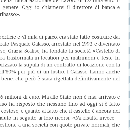
a della Banca Nazionale del Lavoro di 152 mila euro. Il
enere. Oggi io chiamerei il direttore di banca e
 ribasso».
perficie e 41 mila di parco, era stato fatto costruire dai
rato Pasquale Galasso, arrestato nel 1992 e diventato
so, Grazia Scalise, ha fondato la società «Castello di
ura trasformata in location per matrimoni e feste. In
rizzato la stipula di un contratto di locazione con la
dell’80% per più di un lustro. I Galasso hanno anche
 bene, che però è stata rigettata definitivamente nel
6 milioni di euro. Ma allo Stato non è mai arrivato e
ruso ha risposto che nessuno fino ad oggi si è fatto
costoso, e quanto al fatto che il castello è ancora nel
duto in seguito ai loro ricorsi. «Mi risulta invece –
gestione a una società con quote private normali, che