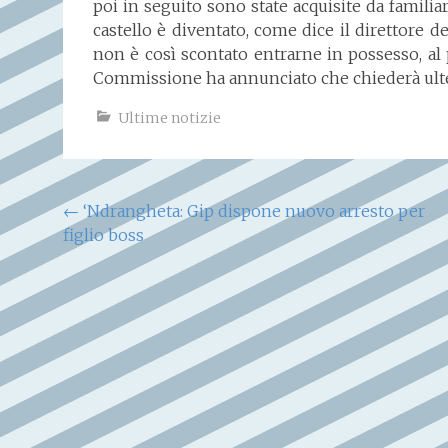
poi in seguito sono state acquisite da familiar
castello è diventato, come dice il direttore 
non è così scontato entrarne in possesso, al 
Commissione ha annunciato che chiederà ulte
Ultime notizie
Navigazione
←
‘Ndrangheta: Gip dispone nuovo arresto per
figlio boss
articoli