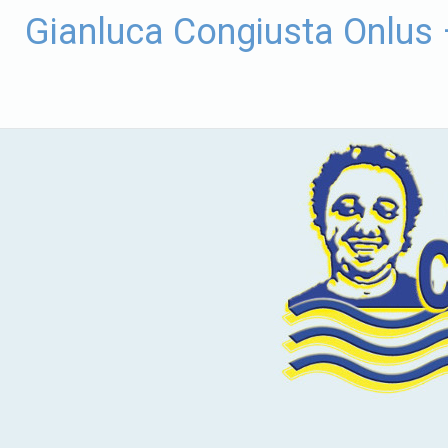
Vai
Gianluca Congiusta Onlus
al
contenuto