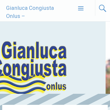
Vai
Gianluca Congiusta
al
contenuto
Onlus –