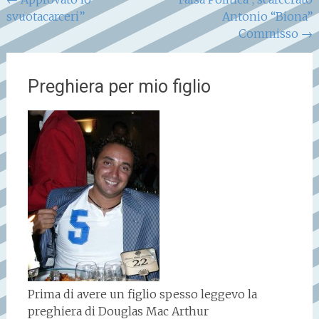
Navigazione
svuotacarceri”
Antonio “Biona”
articoli
Commisso
→
Preghiera per mio figlio
Prima di avere un figlio spesso leggevo la
preghiera di Douglas Mac Arthur