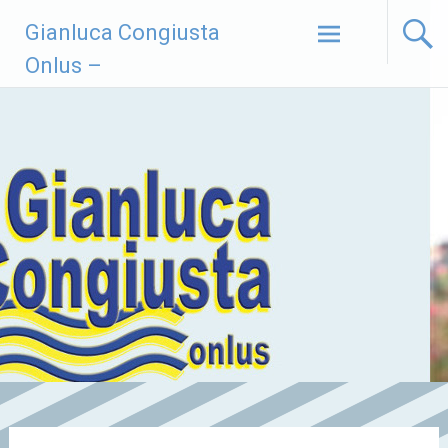
Vai
Gianluca Congiusta
al
contenuto
Onlus –