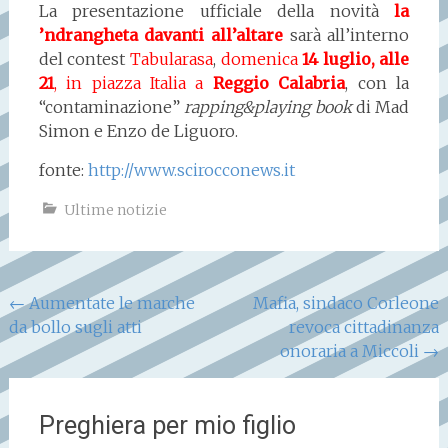
La presentazione ufficiale della novità
la
’ndrangheta davanti all’altare
sarà all’interno
del contest
Tabularasa
,
domenica
14 luglio, alle
21
, in piazza Italia a
Reggio Calabria
, con la
“contaminazione”
rapping&playing book
di Mad
Simon e Enzo de Liguoro.
fonte:
http://www.scirocconews.it
Ultime notizie
Navigazione
←
Aumentate le marche
Mafia, sindaco Corleone
da bollo sugli atti
revoca cittadinanza
articoli
onoraria a Miccoli
→
Preghiera per mio figlio