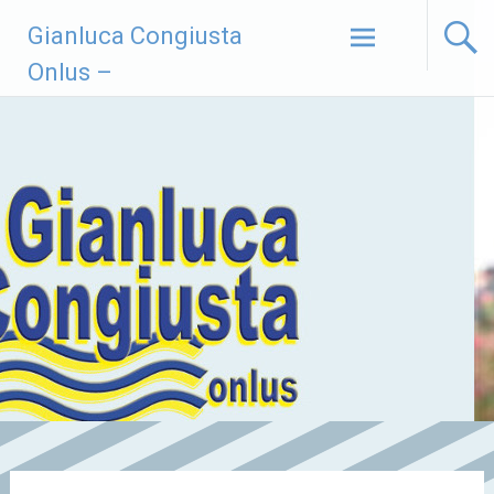
Vai
Gianluca Congiusta
al
contenuto
Onlus –