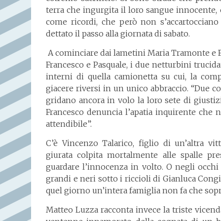
terra che ingurgita il loro sangue innocente
come ricordi, che però non s’accartoccian
dettato il passo alla giornata di sabato.
A cominciare dai lametini Maria Tramonte e Fra
Francesco e Pasquale, i due netturbini trucid
interni di quella camionetta su cui, la comp
giacere riversi in un unico abbraccio. “Due c
gridano ancora in volo la loro sete di giustiz
Francesco denuncia l’apatia inquirente che n
attendibile”.
C’è Vincenzo Talarico, figlio di un’altra vi
giurata colpita mortalmente alle spalle pre
guardare l’innocenza in volto. O negli occhi
grandi e neri sotto i riccioli di Gianluca Cong
quel giorno un’intera famiglia non fa che sopr
Matteo Luzza racconta invece la triste vicenda