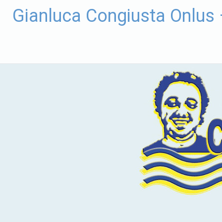
Vai
Gianluca Congiusta Onlus
al
contenuto