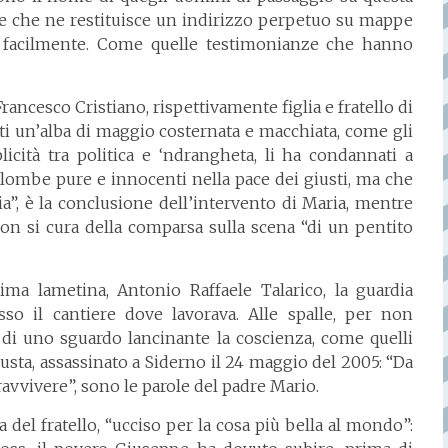
, e che ne restituisce un indirizzo perpetuo su mappe
o facilmente. Come quelle testimonianze che hanno
ncesco Cristiano, rispettivamente figlia e fratello di
ati un’alba di maggio costernata e macchiata, come gli
licità tra politica e ‘ndrangheta, li ha condannati a
olombe pure e innocenti nella pace dei giusti, ma che
ia”, è la conclusione dell’intervento di Maria, mentre
on si cura della comparsa sulla scena “di un pentito
ttima lametina, Antonio Raffaele Talarico, la guardia
sso il cantiere dove lavorava. Alle spalle, per non
 di uno sguardo lancinante la coscienza, come quelli
iusta, assassinato a Siderno il 24 maggio del 2005: “Da
avvivere”, sono le parole del padre Mario.
 del fratello, “ucciso per la cosa più bella al mondo”: