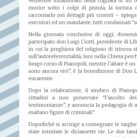
ventenne innamorato della cognata di un bo
morire sotto i colpi di pistola, la tortura
raccontarlo nei dettagli più cruenti – spiega
esecutori ed un mandante, tutti condannati “
Nella giornata conclusiva di oggi, domenic
partecipato don Luigi Ciotti, presidente di L
in cui la preghiera del religioso di trincea si
sull’autoreferenzialità, luce nella Chiesa perché
lungo corso di Pianopoli, mentre l’altare è un 
sono ancora vivi”, è la benedizione di Don L
eucarestie.
Dopo la celabrazione, il sindaco di Pianop
cittadini a non preservare “l’ascolto de
testimonianze”, e annuncia la pedagogia di u
esaltano figure di criminali”.
Dopodiché si accinge a consegnare le targhe
state intestate le diciassette vie. Le due fa