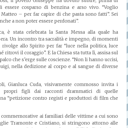
ss, il povero Giuseppe ha dovuto subire, prima di
 di essere cosparso di benzina e arso vivo. “Voglio
 Matteo – per far capire di che pasta sono fatti”. Sei
anche a non poter essere perdonati”.
a, è stata celebrata la Santa Messa alla quale ha
ibera. Un incontro tra sacralità e impegno, di momenti
 rivolge allo Spirito per far “luce nella politica, luce
 ritrovi il coraggio”. E la Chiesa sta tutta lì, assisa sul
palco che s’erge sulle coscienze. “Non li hanno uccisi,
uigi, nella dedizione al corpo e al sangue di diverse
oli, Gianluca Cuda, visivamente commosso invita i
i propri figli dai racconti drammatici di quelle
na “petizione contro registi e produttori di film che
 commemorative ai familiari delle vittime a cui sono
miglie Tramonte e Cristiano, si stringono attorno alle