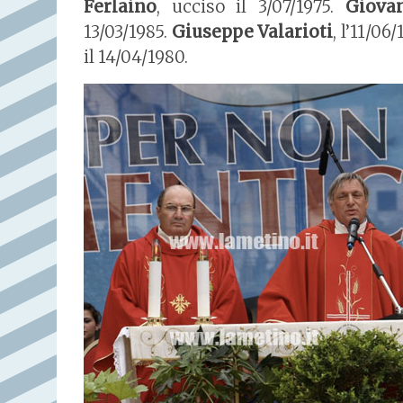
Ferlaino
, ucciso il 3/07/1975.
Giova
13/03/1985.
Giuseppe Valarioti
, l’11/06
il 14/04/1980.