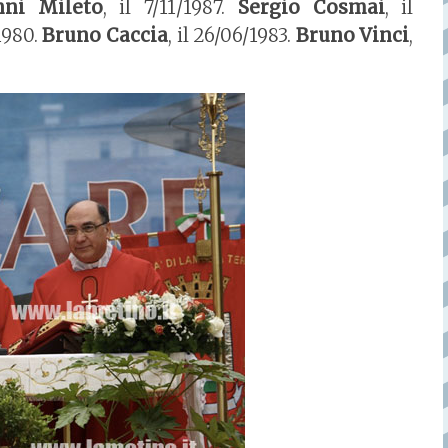
nni Mileto
, il 7/11/1987.
Sergio Cosmai
, il
/1980.
Bruno Caccia
, il 26/06/1983.
Bruno Vinci
,