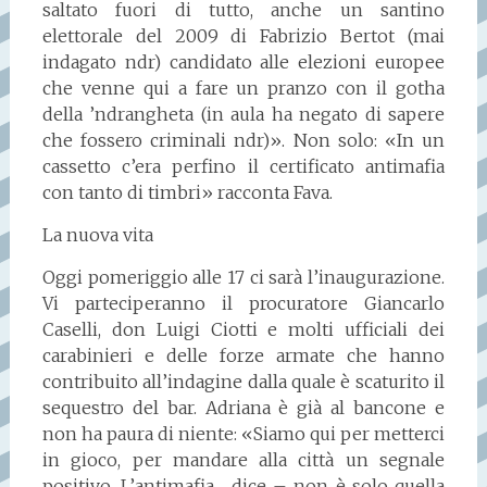
saltato fuori di tutto, anche un santino
elettorale del 2009 di Fabrizio Bertot (mai
indagato ndr) candidato alle elezioni europee
che venne qui a fare un pranzo con il gotha
della ’ndrangheta (in aula ha negato di sapere
che fossero criminali ndr)». Non solo: «In un
cassetto c’era perfino il certificato antimafia
con tanto di timbri» racconta Fava.
La nuova vita
Oggi pomeriggio alle 17 ci sarà l’inaugurazione.
Vi parteciperanno il procuratore Giancarlo
Caselli, don Luigi Ciotti e molti ufficiali dei
carabinieri e delle forze armate che hanno
contribuito all’indagine dalla quale è scaturito il
sequestro del bar. Adriana è già al bancone e
non ha paura di niente: «Siamo qui per metterci
in gioco, per mandare alla città un segnale
positivo. L’antimafia . dice – non è solo quella