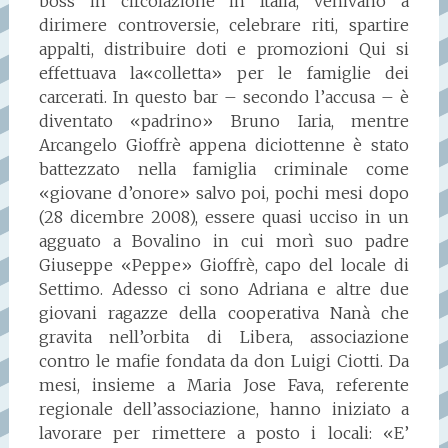
boss in circolazione in Italia, venivano a
dirimere controversie, celebrare riti, spartire
appalti, distribuire doti e promozioni Qui si
effettuava la«colletta» per le famiglie dei
carcerati. In questo bar – secondo l’accusa – è
diventato «padrino» Bruno Iaria, mentre
Arcangelo Gioffrè appena diciottenne è stato
battezzato nella famiglia criminale come
«giovane d’onore» salvo poi, pochi mesi dopo
(28 dicembre 2008), essere quasi ucciso in un
agguato a Bovalino in cui morì suo padre
Giuseppe «Peppe» Gioffrè, capo del locale di
Settimo. Adesso ci sono Adriana e altre due
giovani ragazze della cooperativa Nanà che
gravita nell’orbita di Libera, associazione
contro le mafie fondata da don Luigi Ciotti. Da
mesi, insieme a Maria Jose Fava, referente
regionale dell’associazione, hanno iniziato a
lavorare per rimettere a posto i locali: «E’