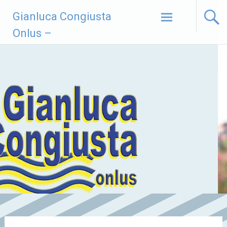
Vai
Gianluca Congiusta
al
contenuto
Onlus –