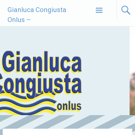
Vai
Gianluca Congiusta
al
contenuto
Onlus –