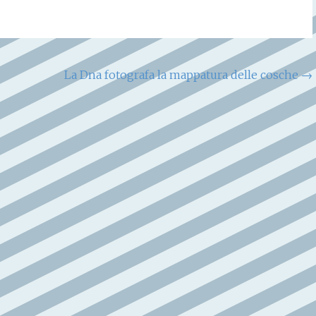
La Dna fotografa la mappatura delle cosche
→