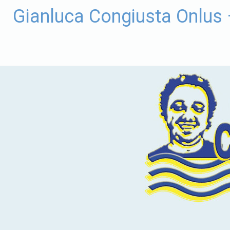
Vai
Gianluca Congiusta Onlus
al
contenuto