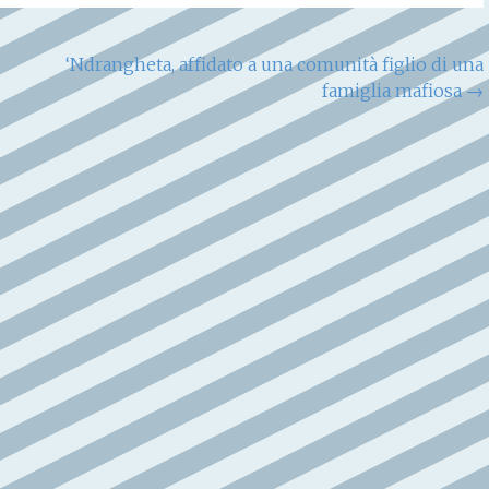
‘Ndrangheta, affidato a una comunità figlio di una
famiglia mafiosa
→