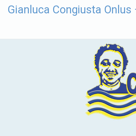
Vai
Gianluca Congiusta Onlus
al
contenuto