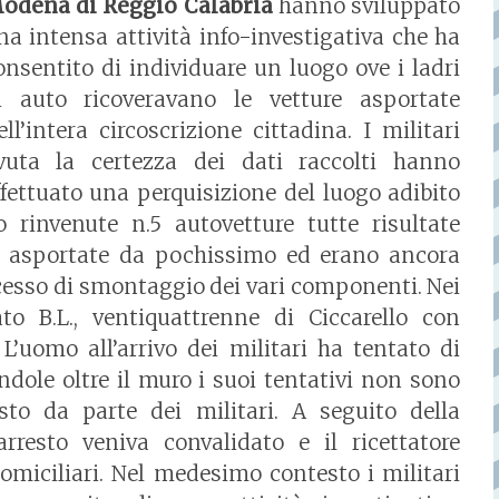
odena di Reggio Calabria
hanno sviluppato
na intensa attività info-investigativa che ha
onsentito di individuare un luogo ove i ladri
i auto ricoveravano le vetture asportate
ell’intera circoscrizione cittadina. I militari
vuta la certezza dei dati raccolti hanno
ffettuato una perquisizione del luogo adibito
 rinvenute n.5 autovetture tutte risultate
e asportate da pochissimo ed erano ancora
processo di smontaggio dei vari componenti. Nei
to B.L., ventiquattrenne di Ciccarello con
 L’uomo all’arrivo dei militari ha tentato di
andole oltre il muro i suoi tentativi non sono
sto da parte dei militari. A seguito della
’arresto veniva convalidato e il ricettatore
domiciliari. Nel medesimo contesto i militari