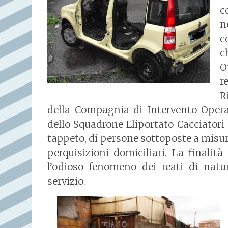
c
n
c
c
O
r
R
della Compagnia di Intervento Operati
dello Squadrone Eliportato Cacciatori e 
tappeto, di persone sottoposte a misure 
perquisizioni domiciliari. La finalit
l’odioso fenomeno dei reati di natur
servizio.