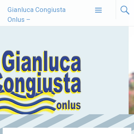
Vai
Gianluca Congiusta
al
contenuto
Onlus –