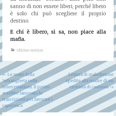
sanno di non essere liberi, perché libero
è solo chi può scegliere il proprio
destino.
E chi è libero, si sa, non piace alla
mafia.
Ultime notizie
Navigazione
←
Le mani della
Lettera di maledizione
‘ndrangheta sulle
spedita alla madre di un
articoli
intercettazioni. Il perito
cronista di caulonia
→
avrebbe taroccato le
trascrizioni per favorire i
capocosca