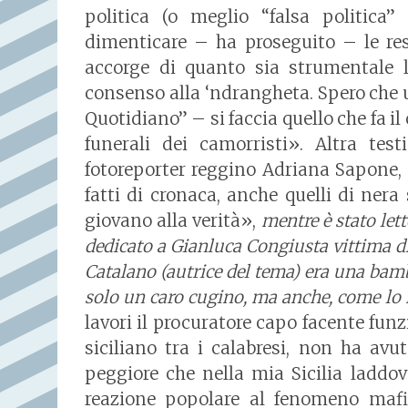
politica (o meglio “falsa politica
dimenticare – ha proseguito – le res
accorge di quanto sia strumentale l
consenso alla ‘ndrangheta. Spero che u
Quotidiano” – si faccia quello che fa i
funerali dei camorristi». Altra tes
fotoreporter reggino Adriana Sapone, 
fatti di cronaca, anche quelli di nera
giovano alla verità»,
mentre è stato let
dedicato a Gianluca Congiusta vittima d
Catalano (autrice del tema) era una ba
solo un caro cugino, ma anche, come lo 
lavori il procuratore capo facente funz
siciliano tra i calabresi, non ha avu
peggiore che nella mia Sicilia laddo
reazione popolare al fenomeno mafio