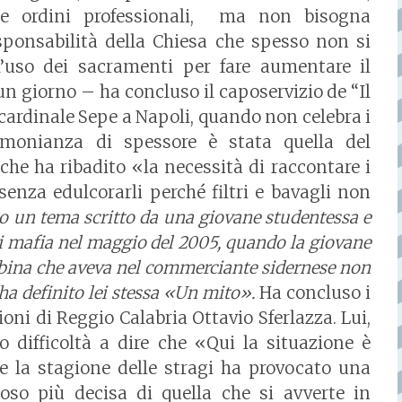
” e ordini professionali, ma non bisogna
ponsabilità della Chiesa che spesso non si
’uso dei sacramenti per fare aumentare il
n giorno – ha concluso il caposervizio de “Il
l cardinale Sepe a Napoli, quando non celebra i
timonianza di spessore è stata quella del
che ha ribadito «la necessità di raccontare i
 senza edulcorarli perché filtri e bavagli non
to un tema scritto da una giovane studentessa e
i mafia nel maggio del 2005, quando la giovane
mbina che aveva nel commerciante sidernese non
ha definito lei stessa «Un mito».
Ha concluso i
ioni di Reggio Calabria Ottavio Sferlazza. Lui,
to difficoltà a dire che «Qui la situazione è
ve la stagione delle stragi ha provocato una
so più decisa di quella che si avverte in