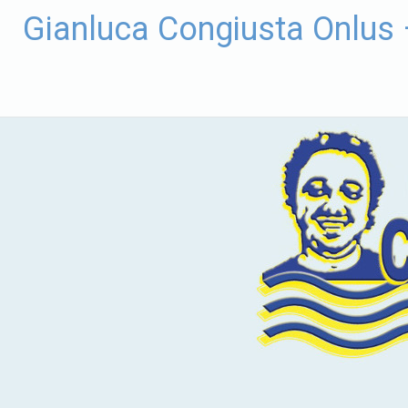
Vai
Gianluca Congiusta Onlus
al
contenuto