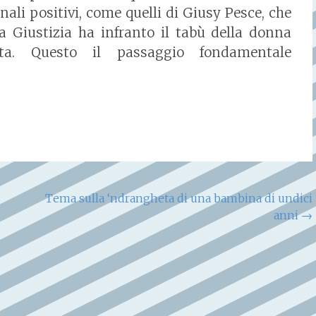
ali positivi, come quelli di Giusy Pesce, che
la Giustizia ha infranto il tabù della donna
sta. Questo il passaggio fondamentale
Tema sulla ‘ndrangheta di una bambina di undici
anni
→