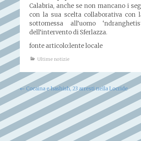
Calabria, anche se non mancano i segn
con la sua scelta collaborativa con 
sottomessa all’uomo ‘ndrangheti
dell’intervento di Sferlazza.
fonte articolo:lente locale
Ultime notizie
Navigazione
←
Cocaina e hashish, 23 arresti nella Locride
articoli