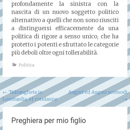
profondamente la sinistra con la
nascita di un nuovo soggetto politico
alternativo a quelli che non sono riusciti
a distinguersi efficacemente da una
politica di rigore a senso unico, che ha
protetto i potenti e sfruttato le categorie
più deboli oltre ogni tollerabilità.
Politica
Navigazione
←
’Ndrangheta in
Auguri ed Auguri scomodi
Lombardia, 41 condanne
→
articoli
Preghiera per mio figlio