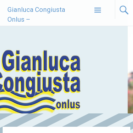
Vai
Gianluca Congiusta
al
contenuto
Onlus –