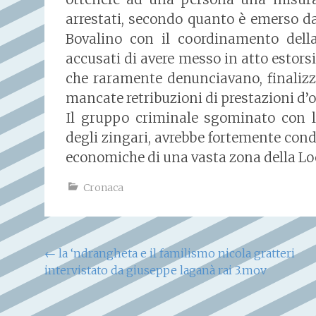
arrestati, secondo quanto è emerso d
Bovalino con il coordinamento dell
accusati di avere messo in atto estors
che raramente denunciavano, finaliz
mancate retribuzioni di prestazioni d’
Il gruppo criminale sgominato con l’
degli zingari, avrebbe fortemente condi
economiche di una vasta zona della Lo
Cronaca
Navigazione
←
la ‘ndrangheta e il familismo nicola gratteri
intervistato da giuseppe laganà rai 3.mov
articoli