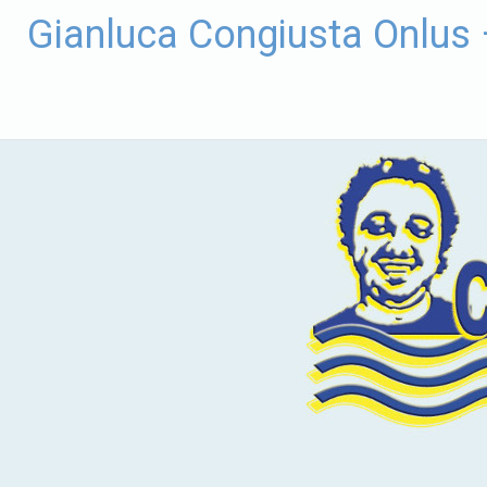
Vai
Gianluca Congiusta Onlus
al
contenuto