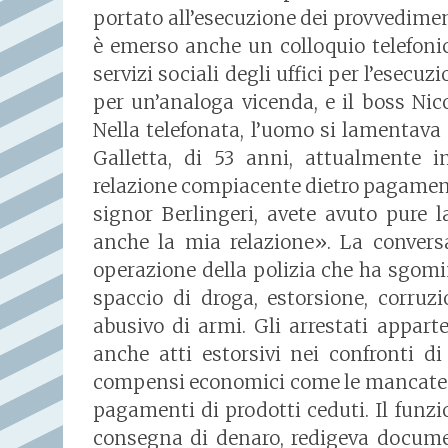
portato all’esecuzione dei provvedime
è emerso anche un colloquio telefonic
servizi sociali degli uffici per l’esecu
per un’analoga vicenda, e il boss Nico
Nella telefonata, l’uomo si lamentava
Galletta, di 53 anni, attualmente in
relazione compiacente dietro pagament
signor Berlingeri, avete avuto pure l
anche la mia relazione». La conversa
operazione della polizia che ha sgomin
spaccio di droga, estorsione, corruzi
abusivo di armi. Gli arrestati appart
anche atti estorsivi nei confronti d
compensi economici come le mancate r
pagamenti di prodotti ceduti. Il funzio
consegna di denaro, redigeva documen