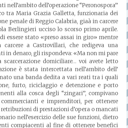
nti nell’ambito dell’operazione “Peronospora”
o tra Maria Grazia Galletta, funzionaria dei
zione penale di Reggio Calabria, giaà in carcere
la Berlingieri ucciso lo scorso primo aprile.
 di essere stato «preso assai in giro» mentre
 carcere a Castrovillari, che redigeva una
i in denaro, gli rispondeva: «Ma non mi pare
a scarcerazione domiciliare… voi avete letto
zione è stata intercettata nell’ambito dell’
ato una banda dedita a vari reati tra i quali
one, furto, riciclaggio e detenzione e porto
enenti alla cosca degli “zingari”, compivano
i commercianti e imprenditori, per ottenere
etribuzioni di prestazioni d’opera o mancati
nario nell’esercizio delle sue funzioni, dietro
ti compiacenti al fine di ottenere benefici