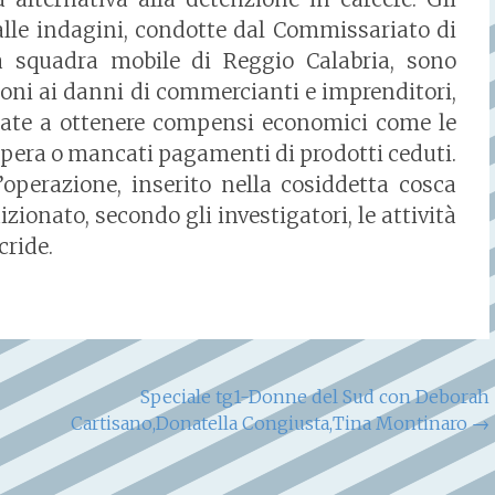
alle indagini, condotte dal Commissariato di
a squadra mobile di Reggio Calabria, sono
ioni ai danni di commercianti e imprenditori,
zate a ottenere compensi economici come le
opera o mancati pagamenti di prodotti ceduti.
operazione, inserito nella cosiddetta cosca
zionato, secondo gli investigatori, le attività
cride.
Speciale tg1-Donne del Sud con Deborah
Cartisano,Donatella Congiusta,Tina Montinaro
→