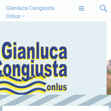
Vai
Gianluca Congiusta
al
contenuto
Onlus –