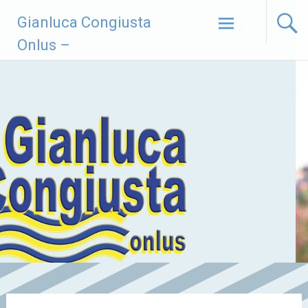
Vai
Gianluca Congiusta
al
contenuto
Onlus –