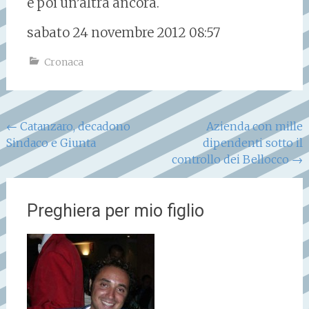
e poi un’altra ancora.
sabato 24 novembre 2012 08:57
Cronaca
Navigazione
←
Catanzaro, decadono
Azienda con mille
Sindaco e Giunta
dipendenti sotto il
articoli
controllo dei Bellocco
→
Preghiera per mio figlio