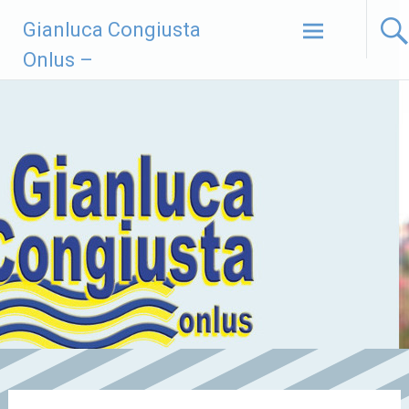
Vai
Gianluca Congiusta
al
contenuto
Onlus –