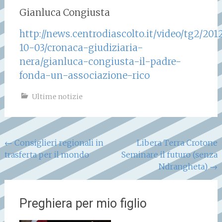
Gianluca Congiusta
http://news.centrodiascolto.it/video/tg2/201
10-03/cronaca-giudiziaria-
nera/gianluca-congiusta-il-padre-
fonda-un-associazione-rico
Ultime notizie
Navigazione
←
Consiglieri regionali in
Libera Terra Crotone
trasferta per il mondo
Seminare il futuro (senza
articoli
Ndrangheta)
→
Preghiera per mio figlio