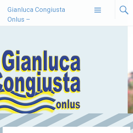
Vai
Gianluca Congiusta
al
contenuto
Onlus –