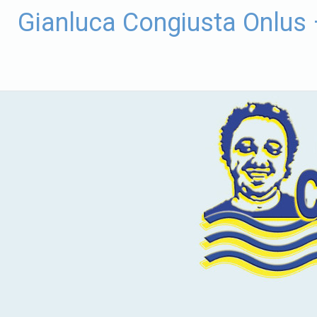
Vai
Gianluca Congiusta Onlus
al
contenuto