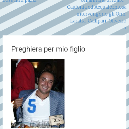
boss finti pazzi
Umanitaria di Riace-
articoli
Caulonia ed Acquaformosa
intervengono gli Onn.
Laratta-Callipari-Oliverio
→
Preghiera per mio figlio