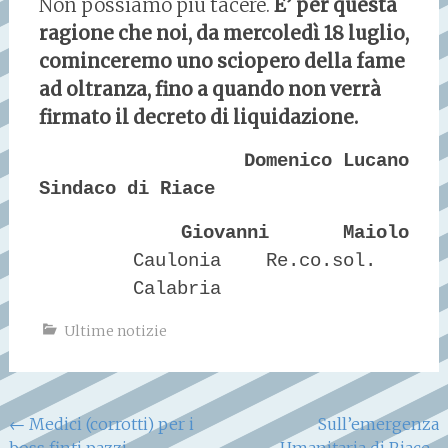
Non possiamo più tacere.
E’ per questa
ragione che noi, da mercoledì 18 luglio,
cominceremo uno sciopero della fame
ad oltranza, fino a quando non verrà
firmato il decreto di liquidazione.
Domenico Lucano
Sindaco di Riace
Giovanni Maiolo
Caulonia Re.co.sol.
Calabria
Ultime notizie
Navigazione
←
Medici (corrotti) per i
Sull’emergenza