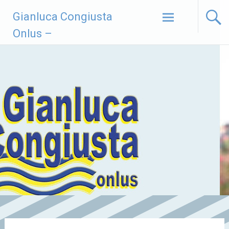
Vai
Gianluca Congiusta
al
contenuto
Onlus –