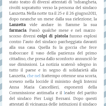
stato teatro di diversi attentati di ‘ndrangheta,
rivolti sopratutto verso la persona del sindaco
Lanzetta. Nella notte tra il 25 e il 26 giugno2011,
dopo neanche un mese dalla sua rielezione, la
Lanzetta
vide andare in fiamme la sua
farmacia
. Passò qualche mese e nel marzo
scorso diversi
colpi di pistola
furono esplosi
contro l’auto del sindaco parcheggiata davanti
alla sua casa. Quella fu la goccia che fece
traboccare il vaso della pazienza del primo
cittadino, che presa dallo sconforto annunciò le
sue dimissioni. La notizia scatenò sdegno in
tutto il paese e in segno di solidarietà alla
Lanzetta,
che nel
frattempo ottenne una scorta,
scesero nella locride il ministro degli Interni
Anna Maria Cancellieri, esponenti della
Commissione antimafia e il
l
eader del partito
del sindaco Pier Luigi Bersani. Dopo questi
attestati di vicinanza delle istituzioni il sindaco