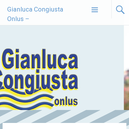
Vai
Gianluca Congiusta
al
contenuto
Onlus –