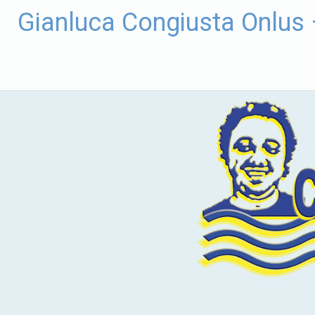
Vai
Gianluca Congiusta Onlus
al
contenuto