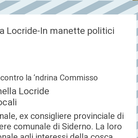
a Locride-In manette politici
contro la ‘ndrina Commisso
 nella Locride
ocali
nale, ex consigliere provinciale di
iere comunale di Siderno. La loro
onale agli interessi della cosca