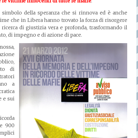
e vittime innocenti di tutte le mafie
.
il simbolo della speranza che si rinnova ed è anche
ttime che in Libera hanno trovato la forza di risorgere
ricerca di giustizia vera e profonda, trasformando il
o, di impegno e di azione di pace.
mossa,
azione
blico,
nto di
ratori
ano a
ratica
e e sui
icorda
re 900
mplici