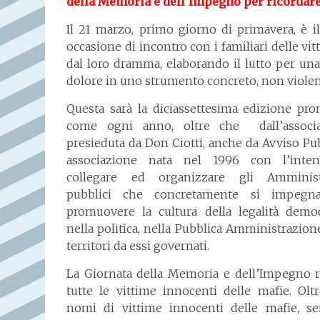
della Memoria e dell’Impegno per ricordare l
Il 21 marzo, primo giorno di primavera, è 
occasione di incontro con i familiari delle vi
dal loro dramma, elaborando il lutto per una 
dolore in uno strumento concreto, non violent
Questa sarà la diciassettesima edizione pro
come ogni anno, oltre che dall’associ
presieduta da Don Ciotti, anche da Avviso Pub
associazione nata nel 1996 con l’inte
collegare ed organizzare gli Amminist
pubblici che concretamente si impegn
promuovere la cultura della legalità democ
nella politica, nella Pubblica Amministrazion
territori da essi governati.
La Giornata della Memoria e dell’Impegno r
tutte le vittime innocenti delle mafie. Olt
nomi di vittime innocenti delle mafie, se