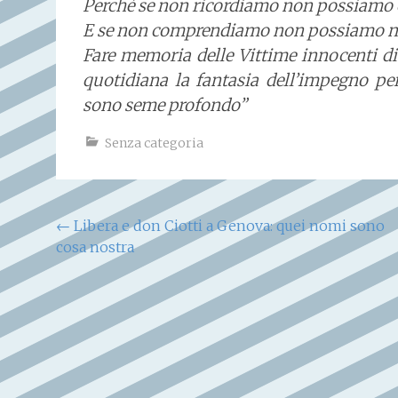
Perchè se non ricordiamo non possiamo
E se non comprendiamo non possiamo nè
Fare memoria delle Vittime innocenti di
quotidiana la fantasia dell’impegno pe
sono seme profondo”
Senza categoria
Navigazione
←
Libera e don Ciotti a Genova: quei nomi sono
cosa nostra
articoli