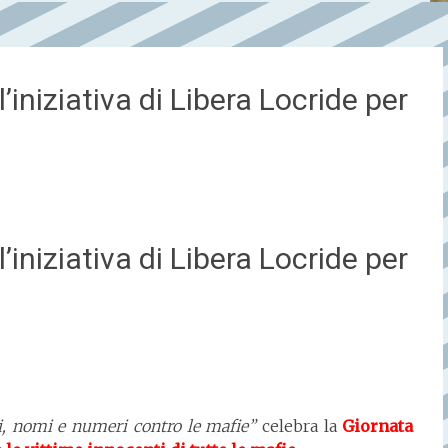
’iniziativa di Libera Locride per
’iniziativa di Libera Locride per
i, nomi e numeri contro le mafie”
celebra la
Giornata