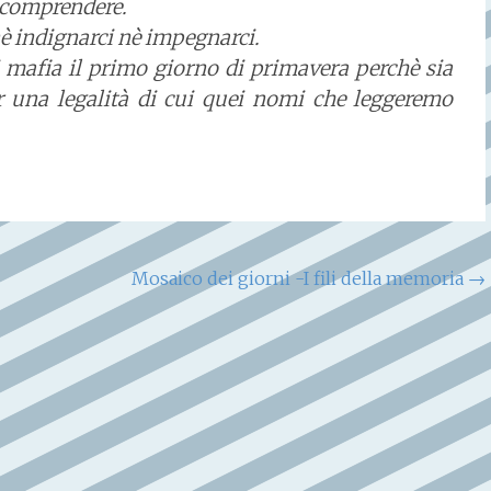
 comprendere.
 indignarci nè impegnarci.
 mafia il primo giorno di primavera perchè sia
r una legalità di cui quei nomi che leggeremo
Mosaico dei giorni -I fili della memoria
→