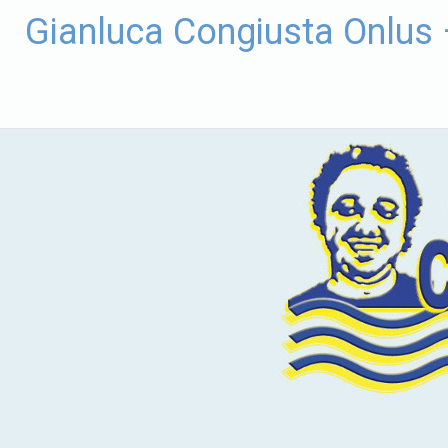
Vai
Gianluca Congiusta Onlus
al
contenuto