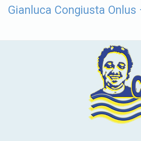
Vai
Gianluca Congiusta Onlus
al
contenuto