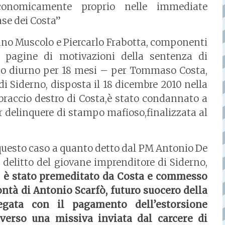
conomicamente proprio nelle immediate
ase dei Costa”
Bruno Muscolo e Piercarlo Frabotta, componenti
00 pagine di motivazioni della sentenza di
to diurno per 18 mesi – per Tommaso Costa,
i Siderno, disposta il 18 dicembre 2010 nella
 braccio destro di Costa,è stato condannato a
er delinquere di stampo mafioso,finalizzata al
 questo caso a quanto detto dal PM Antonio De
l delitto del giovane imprenditore di Siderno,
,
è stato premeditato da Costa e commesso
ontà di Antonio Scarfò, futuro suocero della
iegata con il pagamento dell’estorsione
averso una missiva inviata dal carcere di