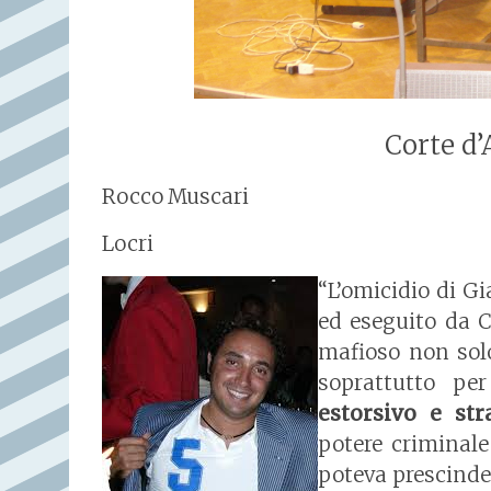
Corte d’
Rocco Muscari
Locri
“L’omicidio di G
ed eseguito da 
mafioso non sol
soprattutto pe
estorsivo e str
potere criminale
poteva prescinder