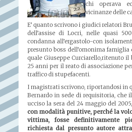
chi operava e
vicinanze delle c
E’ quanto scrivono i giudici relatori 
dell’assise di Locri, nelle quasi 5
condanna all’ergastolo-con isolamen
presunto boss dell’omonima famiglia d
quale Giuseppe Curciarello,ritenuto il
25 anni per il reato di associazione p
traffico di stupefacenti.
I magistrati scrivono, riportandosi in
Bernardo in sede di requisitoria, che i
ucciso la sera del 24 maggio del 2005
con modalità punitive, perché la vol
vittima, fosse definitivamente p
richiesta dal presunto autore attr