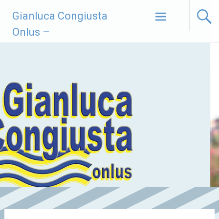
Vai
Gianluca Congiusta
al
contenuto
Onlus –