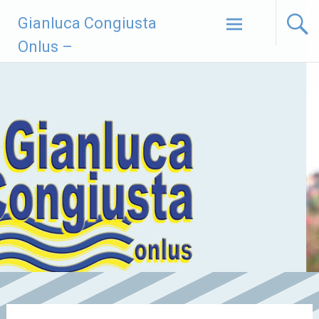
Vai
Gianluca Congiusta
al
contenuto
Onlus –