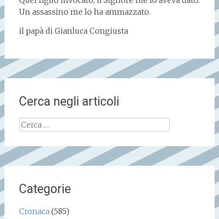
Quel figlio invocato, il Signore me lo aveva dato.
Un assassino me lo ha ammazzato.
il papà di Gianluca Congiusta
Cerca negli articoli
Ricerca
per:
Categorie
Cronaca
(585)