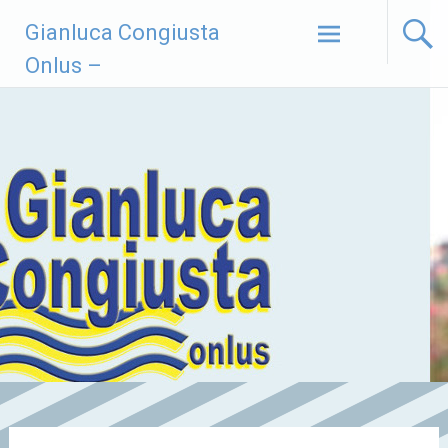
Vai
Gianluca Congiusta
al
contenuto
Onlus –