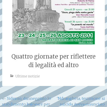
Quattro giornate per riflettere
di legalità ed altro
Ultime notizie
Navigazione
←
Siderno, danneggiato lo
‘Ndrangheta, testimone si
stabilimento balneare per
suicida Aveva rinunciato
articoli