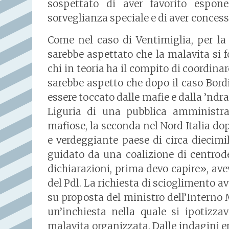
sospettato di aver favorito esponen
sorveglianza speciale e di aver concess
Come nel caso di Ventimiglia, per la 
sarebbe aspettato che la malavita si fo
chi in teoria ha il compito di coordinare
sarebbe aspetto che dopo il caso Bor
essere toccato dalle mafie e dalla ’ndr
Liguria di una pubblica amministraz
mafiose, la seconda nel Nord Italia do
e verdeggiante paese di circa diecimi
guidato da una coalizione di centrode
dichiarazioni, prima devo capire», ave
del Pdl. La richiesta di scioglimento a
su proposta del ministro dell’Interno M
un’inchiesta nella quale si ipotizza
malavita organizzata. Dalle indagini e