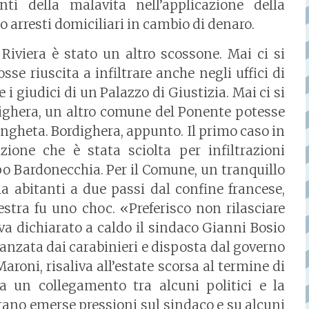
ti della malavita nell’applicazione della
o arresti domiciliari in cambio di denaro.
Riviera è stato un altro scossone. Mai ci si
sse riuscita a infiltrare anche negli uffici di
 i giudici di un Palazzo di Giustizia. Mai ci si
dighera, un altro comune del Ponente potesse
angheta. Bordighera, appunto. Il primo caso in
ione che è stata sciolta per infiltrazioni
po Bardonecchia. Per il Comune, un tranquillo
la abitanti a due passi dal confine francese,
stra fu uno choc. «Preferisco non rilasciare
va dichiarato a caldo il sindaco Gianni Bosio
vanzata dai carabinieri e disposta dal governo
aroni, risaliva all’estate scorsa al termine di
va un collegamento tra alcuni politici e la
rano emerse pressioni sul sindaco e su alcuni