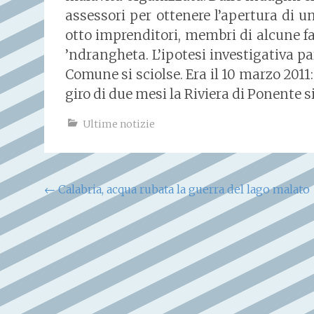
assessori per ottenere l’apertura di un
otto imprenditori, membri di alcune f
’ndrangheta. L’ipotesi investigativa par
Comune si sciolse. Era il 10 marzo 2011
giro di due mesi la Riviera di Ponente
Ultime notizie
Navigazione
←
Calabria, acqua rubata la guerra del lago malato
articoli