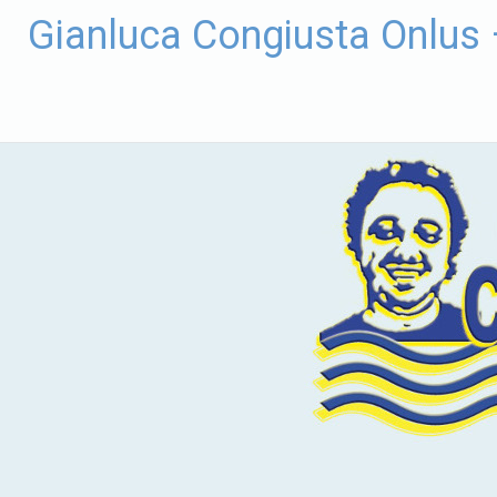
Vai
Gianluca Congiusta Onlus
al
contenuto