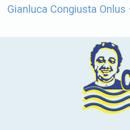
Vai
Gianluca Congiusta Onlus
al
contenuto