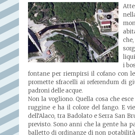
Atte
nel
mont
abi
che
sor
liqu
i bo
fontane per riempirsi il cofano con l
promette sfracelli ai referendum di g
padroni delle acque.
Non la vogliono. Quella cosa che esce 
ruggine e ha il colore del fango. E vi
dell’Alaco, tra Badolato e Serra San B
previsto. Sono anni che la gente ha p
balletto di ordinanze di non potabilità