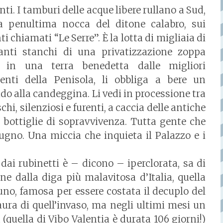
nti. I tamburi delle acque libere rullano a Sud,
la penultima nocca del ditone calabro, sui
i chiamati “Le Serre”. È la lotta di migliaia di
tanti stanchi di una privatizzazione zoppa
, in una terra benedetta dalle migliori
genti della Penisola, li obbliga a bere un
ido alla candeggina. Li vedi in processione tra
schi, silenziosi e furenti, a caccia delle antiche
e bottiglie di sopravvivenza. Tutta gente che
iugno. Una miccia che inquieta il Palazzo e i
dai rubinetti è – dicono – iperclorata, sa di
ene dalla diga più malavitosa d’Italia, quella
runo, famosa per essere costata il decuplo del
aura di quell’invaso, ma negli ultimi mesi un
 (quella di Vibo Valentia è durata 106 giorni!)