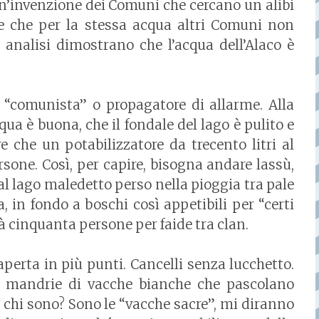
n’invenzione dei Comuni che cercano un alibi
ile che per la stessa acqua altri Comuni non
 analisi dimostrano che l’acqua dell’Alaco è
i è “comunista” o propagatore di allarme. Alla
cqua è buona, che il fondale del lago è pulito e
re che un potabilizzatore da trecento litri al
sone. Così, per capire, bisogna andare lassù,
o al lago maledetto perso nella pioggia tra pale
, in fondo a boschi così appetibili per “certi
à cinquanta persone per faide tra clan.
 aperta in più punti. Cancelli senza lucchetto.
e mandrie di vacche bianche che pascolano
i chi sono? Sono le “vacche sacre”, mi diranno