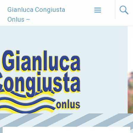
Vai
Gianluca Congiusta
al
contenuto
Onlus –