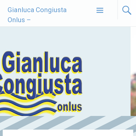
Vai
Gianluca Congiusta
al
contenuto
Onlus –