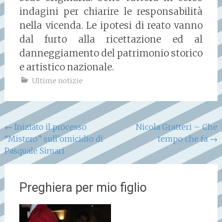
indagini per chiarire le responsabilità
nella vicenda. Le ipotesi di reato vanno
dal furto alla ricettazione ed al
danneggiamento del patrimonio storico
e artistico nazionale.
Ultime notizie
Navigazione
←
Iniziato il processo
Nicola Gratteri – Che
“Mistero” sull’omicidio di
tempo che fa
→
articoli
Pasquale Simari
Preghiera per mio figlio