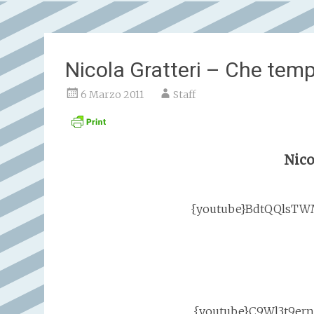
Nicola Gratteri – Che tem
6 Marzo 2011
Staff
Nico
{youtube}BdtQQlsTWM
{youtube}C9Wl3t9ern