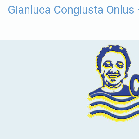
Vai
Gianluca Congiusta Onlus
al
contenuto