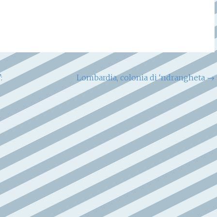
:
Lombardia, colonia di ‘ndrangheta
→