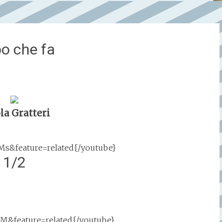
po che fa
la Gratteri
s&feature=related{/youtube}
1/2
M&feature=related{/youtube}