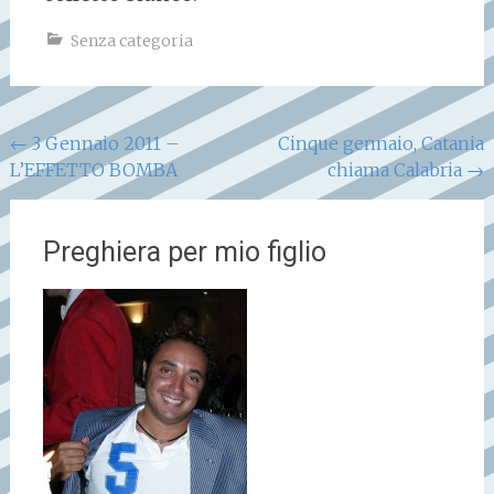
Senza categoria
Navigazione
←
3 Gennaio 2011 –
Cinque gennaio, Catania
L’EFFETTO BOMBA
chiama Calabria
→
articoli
Preghiera per mio figlio