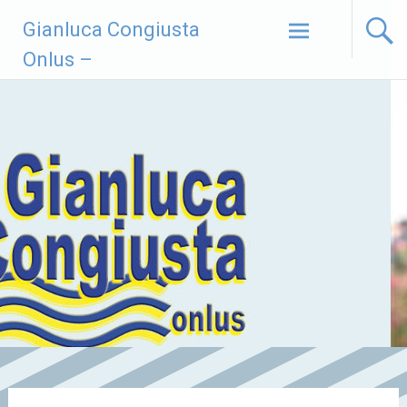
Vai
Gianluca Congiusta
al
contenuto
Onlus –