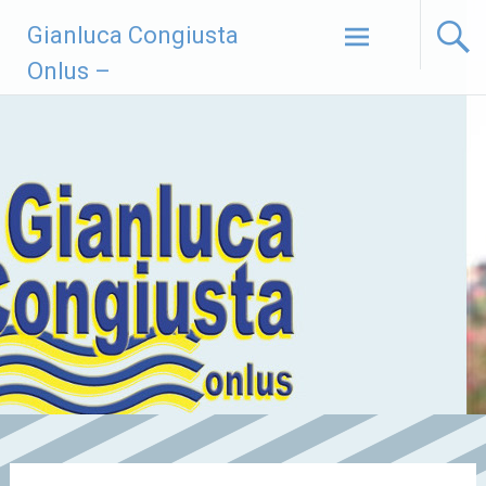
Vai
Gianluca Congiusta
al
contenuto
Onlus –