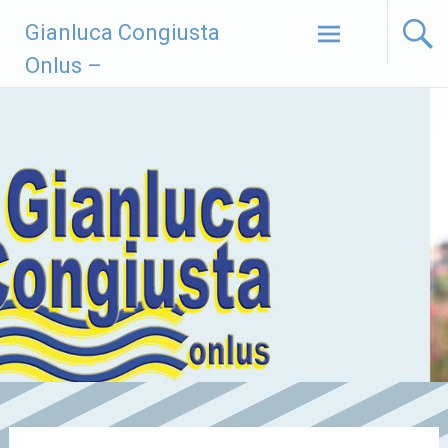
Vai
Gianluca Congiusta
al
contenuto
Onlus –