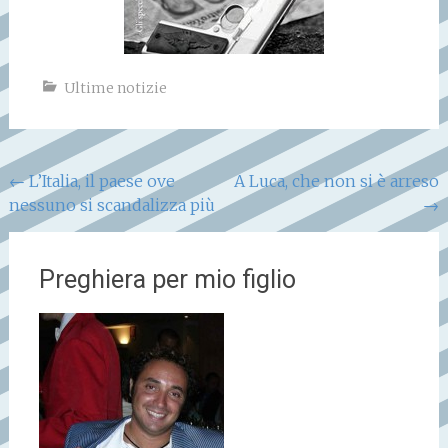
Ultime notizie
Navigazione
←
L’Italia, il paese ove
A Luca, che non si è arreso
nessuno si scandalizza più
→
articoli
Preghiera per mio figlio