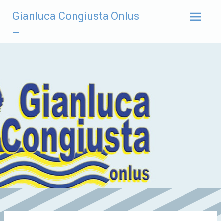
Vai
Gianluca Congiusta Onlus
al
contenuto
–