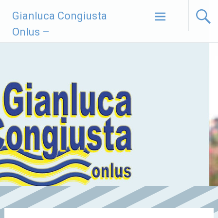
Vai
Gianluca Congiusta
al
contenuto
Onlus –