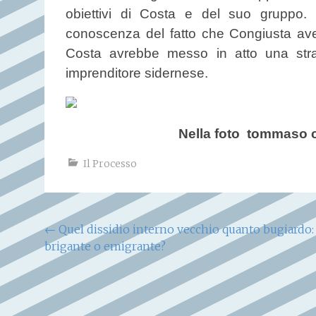
obiettivi di Costa e del suo gruppo
conoscenza del fatto che Congiusta avev
Costa avrebbe messo in atto una stra
imprenditore sidernese.
Nella foto tommaso c
Il Processo
Navigazione
←
Quel dissidio interno vecchio quanto bugiardo:
brigante o emigrante?
articoli