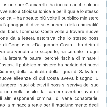
eclusione per Curciarello, ha toccato anche alcuni
avvenuto a Gioiosa Ionica e per il quale lo stesso
ca – ha ripetuto più volte il pubblico ministero
l’appoggio di diversi esponenti della criminalità
à del boss Tommaso Costa volte a trovare nuove
one dalla lettera estorsiva che lo stesso boss
o di Congiusta. «Da quando Costa – ha detto il
va era venuta allo scoperto, ha cercato in ogni
la lettera fa paura, perché rischia di minare i
osta». Il pubblico ministero ha parlato dei nuovi
erno, della centralità della figura di Salvatore
 nuove alleanze di cui Costa aveva bisogno. E
ungere i suoi obiettivi il boss si serviva del suo
e una volta uscito dal carcere avrebbe avuto il
i altri esponenti criminali di varie consorterie.
o la minaccia reale per il raggiungimento degli