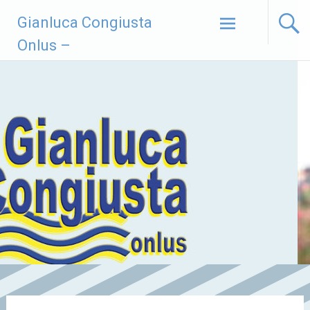
Vai
Gianluca Congiusta
al
contenuto
Onlus –