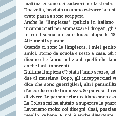
mattina, ci sono dei cadaveri per la strada.
Una volta, ho visto un uomo estrarre la pis
avuto paura e sono scappata.
Anche le “limpiezas” (pulizie in italiano
incappucciati per ammazzare i drogati, gli s
In cui fissano un coprifuoco: dopo le 18
Altrimenti sparano.
Quando ci sono le limpiezas, i miei genito
amici. Torno da scuola e resto a casa. Gli
dicono che fanno pulizia di quelli che fa
anche tanti innocenti.
L’ultima limpieza c’è stata l’anno scorso, a
due al massimo. Dopo, gli incappucciati 
dice che sono guerriglieri, altri paramili
d’accordo con le limpiezas. Se potessi, dire
di vivere. Le persone che uccidono sono es
La Golosa mi ha aiutato a superare la paura
Lavoriamo molto coi disegni. Così, possia
meglio. Fa bene. E, poi, è anche divertente