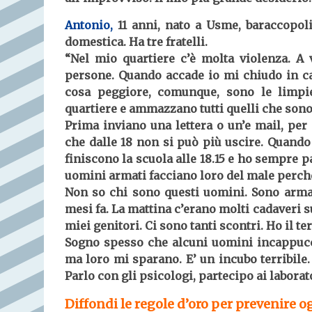
Antonio,
11 anni, nato a Usme, baraccopoli 
domestica. Ha tre fratelli.
“Nel mio quartiere c’è molta violenza. A v
persone. Quando accade io mi chiudo in cas
cosa peggiore, comunque, sono le limpi
quartiere e ammazzano tutti quelli che sono 
Prima inviano una lettera o un’e mail, per 
che dalle 18 non si può più uscire. Quando 
finiscono la scuola alle 18.15 e ho sempre 
uomini armati facciano loro del male perché
Non so chi sono questi uomini. Sono armati
mesi fa. La mattina c’erano molti cadaveri 
miei genitori. Ci sono tanti scontri. Ho il ter
Sogno spesso che alcuni uomini incappuccia
ma loro mi sparano. E’ un incubo terribile
Parlo con gli psicologi, partecipo ai labora
Diffondi le regole d’oro per prevenire og