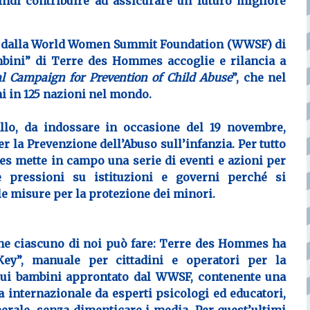
uindi contribuire ad assicurare un futuro migliore
00 dalla World Women Summit Foundation (WWSF) di
mbini”
di
Terre des Hommes
accoglie e rilancia a
l Campaign for Prevention of Child Abuse
”, che nel
i in 125 nazioni nel mondo.
llo
, da indossare in occasione del
19 novembre
,
r la Prevenzione dell’Abuso sull’infanzia.
Per tutto
 mette in campo una serie di eventi e azioni per
re pressioni su istituzioni e governi perché si
le misure per la protezione dei minori.
che ciascuno di noi può fare:
Terre des Hommes ha
Key
”, manuale per cittadini e operatori per la
 sui bambini approntato dal WWSF, contenente una
a internazionale da esperti psicologi ed educatori,