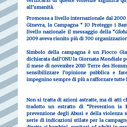
verificarsi di queste violenze significa q
all’umanità.
Promossa a livello internazionale dal 20
Ginevra, la Campagna “
IO Proteggo i Ba
livello nazionale il messaggio della “
Globa
2009 aveva riunito più di 700 organizzazion
Simbolo della campagna è un
Fiocco Gia
dichiarata dall’ONU la Giornata Mondiale pe
il mese di novembre
2010 Terre des Hommes
sensibilizzare l’opinione pubblica e fa
impegnino sempre di più a rafforzare tutte 
Non si tratta di azioni astratte, ma di atti 
tradotto un estratto di “
Prevention is 
prevenzione degli Abusi e della violenza
serie di indicazioni stilate per la campagn