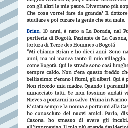
con gli altri le mie paure. Diventano più sop
Che cosa vorrei fare da grande? Il dottore.
studiare e poi curare la gente che sta male.
Brian,
10 anni, è nato a La Dorada, nel P
periferia di Bogotá. Paziente de La Casona,
tortura di Terre des Hommes a Bogotá
“Mi chiamo Brian e ho dieci anni. Sono na
anni, ma mi manca tanto il mio villaggio. 
come Bogotà. Qui le strade sono così lunghe
sempre caldo. Non c’era questo freddo che
bellissimo: c’erano i fiumi, gli alberi. Qui 
Non ricordo mia madre. Quando i paramilita
minacciato tutti. Se non fossimo andati v
Nieves a portarmi in salvo. Prima in Nariño 
E’ stata sempre la nonna a portarmi alla Caso
ho conosciuto dei nuovi amici. Parlo, di
Casona, ho smesso di avere gli incub
all’improvviso. Il mio più grande desiderio