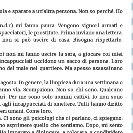
tola e sparare a un’altra persona. Non so perché. Ho
 n.d.r.) mi fanno paura. Vengono signori armati e
pacciatori, le prostitute. Prima inviano una lettera.
 non si può uscire di casa. Bisogna rispettarlo.
ri non mi fanno uscire la sera, a giocare coi miei
 incappucciati uccidono un sacco di persone. Loro
nno del male nel quartiere. Ma spesso assassinano
d agosto. In genere, la limpieza dura una settimana o
vanno via. Scompaiono. Non so chi sono. Qualcuno
tari. Per me sono solo uomini cattivi. Io non sono
i agli incappucciati di smettere. Tutti hanno diritto
seri umani. Come loro.
. Ci sono gli psicologi che ci parlano, ci spiegano.
mo esprimere quello che sentiamo. Dopo, mi sento
. Ho imparato a dipingere, a colorare, a condividere