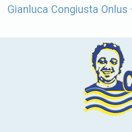
Vai
Gianluca Congiusta Onlus
al
contenuto