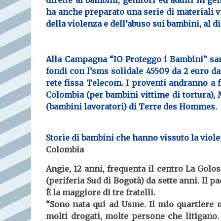
dirette ai bambini, genitori ed adulti in g
ha anche preparato una serie di
materiali v
della violenza e dell’abuso sui bambini, al d
Alla Campagna “
IO Proteggo i Bambini
” sa
fondi con l’
sms
solidale
45509
da 2 euro da
rete fissa Telecom. I proventi andranno a fi
Colombia
(per bambini vittime di tortura),
(bambini lavoratori) di Terre des Hommes.
Storie di bambini che hanno vissuto la viol
Colombia
Angie, 12 anni, frequenta il centro La Gol
(periferia Sud di Bogotà) da sette anni. Il p
È la maggiore di tre fratelli.
“Sono nata qui ad Usme. Il mio quartiere m
molti drogati, molte persone che litigano.