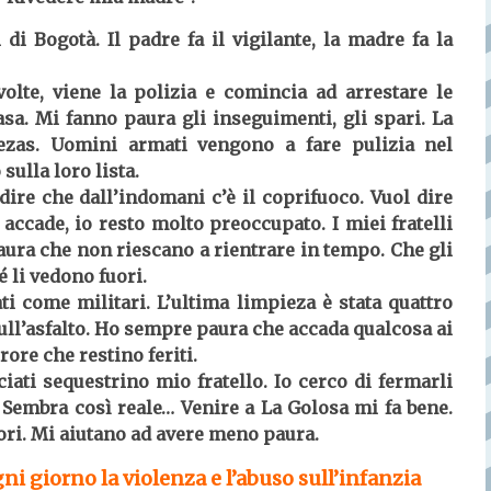
di Bogotà. Il padre fa il vigilante, la madre fa la
olte, viene la polizia e comincia ad arrestare le
a. Mi fanno paura gli inseguimenti, gli spari. La
ezas. Uomini armati vengono a fare pulizia nel
sulla loro lista.
dire che dall’indomani c’è il coprifuoco. Vuol dire
accade, io resto molto preoccupato. I miei fratelli
paura che non riescano a rientrare in tempo. Che gli
 li vedono fuori.
 come militari. L’ultima limpieza è stata quattro
sull’asfalto. Ho sempre paura che accada qualcosa ai
rore che restino feriti.
ti sequestrino mio fratello. Io cerco di fermarli
. Sembra così reale… Venire a La Golosa mi fa bene.
tori. Mi aiutano ad avere meno paura.
ni giorno la violenza e l’abuso sull’infanzia