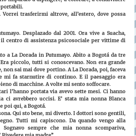
portabili.
 Vorrei trasferirmi altrove, all’estero, dove possa
utumayo. Desplazado dal 2001. Ora vive a Suacha,
 il centro di assistenza psicosociale per vittime di
to a La Dorada in Putumayo. Abito a Bogotá da tre
Era piccolo, tutti si conoscevano. Non era grande
, non sai mai dove portino. A La Dorada, poi, faceva
 mi fa starnutire di continuo. E il paesaggio era
è pieno di macchine. A volte mi sento soffocare.
ri l’hanno portata via avevo sette mesi. Ci hanno
ia ci avrebbero uccisi. E’ stata mia nonna Blanca
e poi qui, a Bogotá.
na. Qui sto bene, mi diverto. I dottori sono gentili,
segno. Tutti mi capiscono. Da quando vengo alla
i. Sognavo sempre che mia nonna scompariva,
? Rivedere mia madre”.