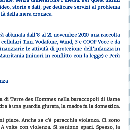
enerale, senza dimenticare i
media
. Per quest’ultimi
ideo, storie e dati
, per dedicare servizi al problema
i là della mera cronaca.
rà abbinata dall’8 al 21 novembre 2010 una
raccolta
 cellulari Tim, Vodafone, Wind, 3 e COOP Voce e da
nanziarie le attività di protezione dell’infanzia in
Mauritania
(minori in conflitto con la legge) e
Perù
enza
osa di Terre des Hommes nella baraccopoli di Usme
adre è una guardia giurata, la madre fa la domestica.
i piace. Anche se c’è parecchia violenza. Ci sono
 A volte con violenza. Si sentono spari. Spesso, la